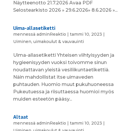
Näytteenotto 21.7.2026 Avaa PDF
Selostearkisto 2026 » 29.6.2026» 8.6.2026 »...
Uima-allasetiketti
mennessä
adminReaktio
|
tammi 10, 2023
|
Uiminen, uimakoulut & vauvauinti
Uima-allas­etiketti Yhteisen viihtyisyyden ja
hygieenisyyden vuoksi toivomme sinun
noudattavan yleistä vesiliikuntaetikettiä.
Näin mahdollistat itse uimaveden
puhtauden. Huomio muut puku­huoneessa
Pukeutuessa ja riisuttaessa huomioi myös
muiden esteetön pääsy...
Altaat
mennessä
adminReaktio
|
tammi 10, 2023
|
Uiminen, uimakoulut & vauvauinti