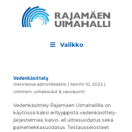
Valikko
Vedenkäsittely
mennessä
adminReaktio
|
tammi 10, 2023
|
Uiminen, uimakoulut & vauvauinti
Veden­käsit­tely Rajamäen Uimahallilla on
käytössä kaksi eri­tyyppistä veden­käsittely­
järjestelmää, kalvo- eli ultrasuodatus sekä
painehiekkasuodatus. Testaus­selosteet