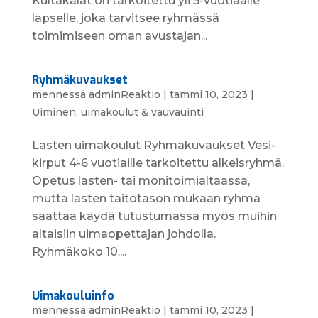
Kultakalat on tarkoitettu yli 5-vuotiaalle
lapselle, joka tarvitsee ryhmässä
toimimiseen oman avustajan...
Ryhmäkuvaukset
mennessä
adminReaktio
|
tammi 10, 2023
|
Uiminen, uimakoulut & vauvauinti
Lasten uimakoulut Ryhmä­kuvaukset Vesi­
kirput 4-6 vuotiaille tarkoitettu alkeisryhmä.
Opetus lasten- tai moni­toimi­altaassa,
mutta lasten taitotason mukaan ryhmä
saattaa käydä tutustumassa myös muihin
altaisiin uimaopettajan johdolla.
Ryhmäkoko 10....
Uimakouluinfo
mennessä
adminReaktio
|
tammi 10, 2023
|