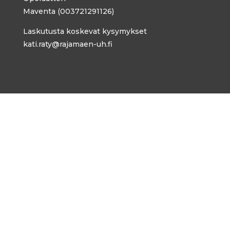
Maventa (003721291126)
Laskutusta koskevat kysymykset
kati.raty@rajamaen-uh.fi