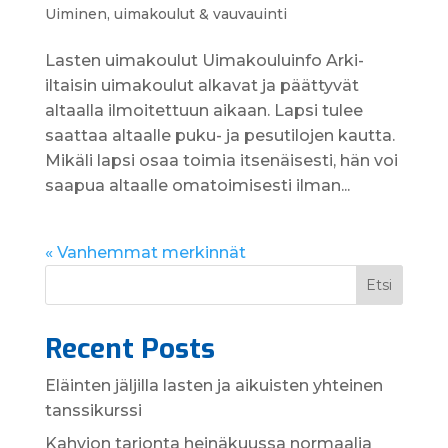
Uiminen, uimakoulut & vauvauinti
Lasten uima­koulut Uimakoulu­info Arki-
iltaisin uimakoulut alkavat ja päättyvät
altaalla ilmoitettuun aikaan. Lapsi tulee
saattaa altaalle puku- ja pesutilojen kautta.
Mikäli lapsi osaa toimia itsenäisesti, hän voi
saapua altaalle omatoimisesti ilman...
« Vanhemmat merkinnät
Etsi
Recent Posts
Eläinten jäljilla lasten ja aikuisten yhteinen
tanssikurssi
Kahvion tarjonta heinäkuussa normaalia