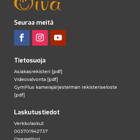
Seuraa meitä
Tietosuoja
Asiakasrekisteri [pdf]
Videovalvonta [pdf]
GymPlus kamera­järjestelmän rekisteri­seloste
[pdf]
Laskutustiedot
Verkkolaskut
003701942737
Operaattori