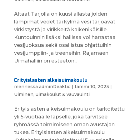
Altaat Tarjolla on kuusi allasta joiden
lämpimät vedet tai kylmä vesi tarjoavat
virkistystä ja virikkeitä kaikenikäisille.
Kuntouinnin lisäksi hallissa voi harrastaa
vesijuoksua sekä osallistua ohjattuihin
vesijumppiin- ja treeneihin. Rajamäen
Uimahalliin on esteetön...
Erityislasten alkeisuimakoulu
mennessä
adminReaktio
|
tammi 10, 2023
|
Uiminen, uimakoulut & vauvauinti
Erityis­lasten alkeis­uimakoulu on tarkoitettu
yli 5-vuotiaalle lapselle, joka tarvitsee
ryhmässä toimimiseen oman avustajan
tukea. Erityislasten alkeisuimakoulu