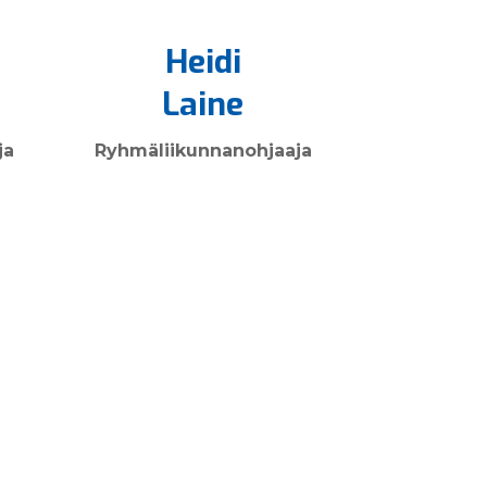
Heidi
Laine
ja
Ryhmä­liikunnan­ohjaaja