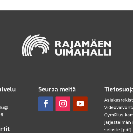
alvelu
Seuraa meitä
Tietosuoj
Asiakasrekist
elu@
Videovalvonta
fi
GymPlus kam
järjestelmän 
rtit
seloste [pdf]