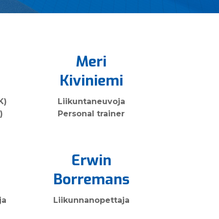
Meri
Kiviniemi
K)
Liikuntaneuvoja
)
Personal trainer
Erwin
Borremans
ja
Liikunnan­opettaja