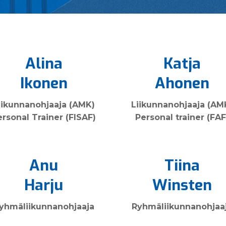
Alina
Katja
Ikonen
Ahonen
iikunnan­ohjaaja (AMK)
Liikunnan­ohjaaja (AM
ersonal Trainer (FISAF)
Personal trainer (FAF
Anu
Tiina
Harju
Winsten
yhmä­liikunnan­ohjaaja
Ryhmä­liikunnan­ohjaa