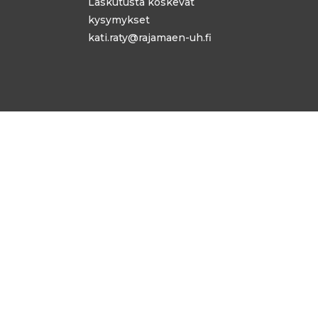
Laskutusta koskevat
kysymykset
kati.raty@rajamaen-uh.fi