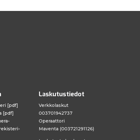
a
Laskutustiedot
eri [pdf]
Verkkolaskut
 [pdf]
003701942737
era­
Operaattori
rekisteri­
Maventa (003721291126)