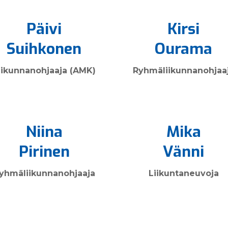
Päivi
Kirsi
Suihkonen
Ourama
iikunnan­ohjaaja (AMK)
Ryhmä­liikunnan­ohjaa
Niina
Mika
Pirinen
Vänni
yhmä­liikunnan­ohjaaja
Liikunta­neuvoja