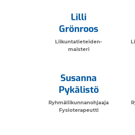
Lilli
Grönroos
Liikunta­tieteiden­
L
maisteri
Susanna
Pykälistö
Ryhmä­liikunnan­ohjaaja
R
Fysioterapeutti