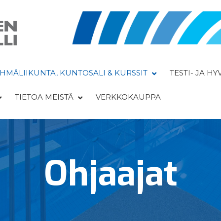
HMÄLIIKUNTA, KUNTOSALI & KURSSIT
TESTI- JA H
TIETOA MEISTÄ
VERKKOKAUPPA
Ohjaajat