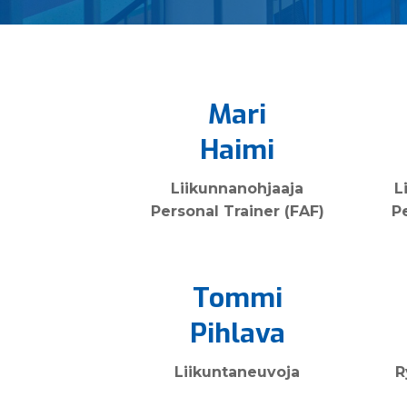
Mari
Haimi
Liikunnan­ohjaaja
L
Personal Trainer (FAF)
P
Tommi
Pihlava
Liikunta­neuvoja
R