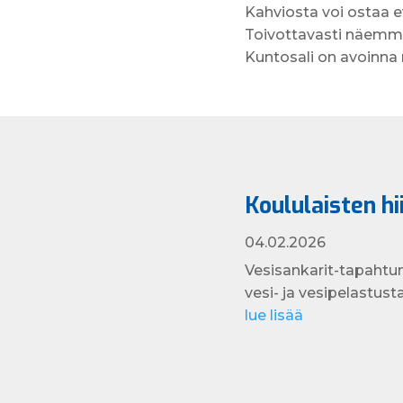
Kahviosta voi ostaa e
Toivottavasti näemme
Kuntosali on avoinna 
Koululaisten h
04.02.2026
Vesisankarit-tapahtu
vesi- ja vesipelastusta
lue lisää