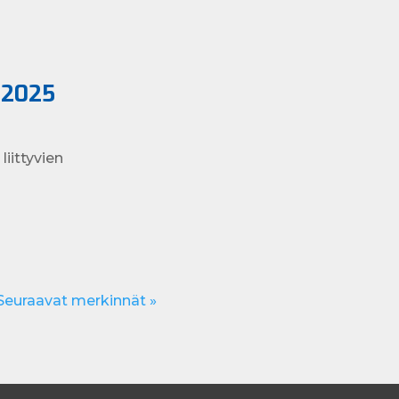
2.2025
iittyvien
Seuraavat merkinnät »