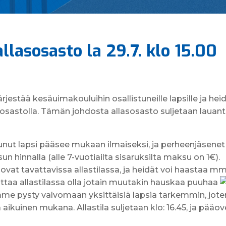
lasosasto la 29.7. klo 15.00
rjestää kesäuimakouluihin osallistuneille lapsille ja he
osastolla. Tämän johdosta allasosasto suljetaan lauanta
unut lapsi pääsee mukaan ilmaiseksi, ja perheenjäsen
un hinnalla (alle 7-vuotiailta sisaruksilta maksu on 1€).
vat tavattavissa allastilassa, ja heidät voi haastaa mm
ttaa allastilassa olla jotain muutakin hauskaa puuhaa
me pysty valvomaan yksittäisiä lapsia tarkemmin, jote
 aikuinen mukana. Allastila suljetaan klo: 16.45, ja pää