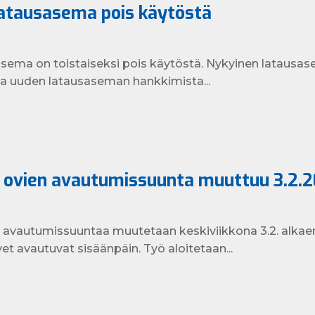
atausasema pois käytöstä
sema on toistaiseksi pois käytöstä. Nykyinen latausase
ja uuden latausaseman hankkimista...
 ovien avautumissuunta muuttuu 3.2.
avautumissuuntaa muutetaan keskiviikkona 3.2. alkaen 
t avautuvat sisäänpäin. Työ aloitetaan...