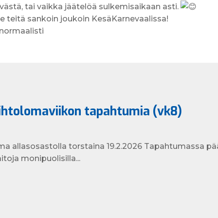
västä, tai vaikka jäätelöä sulkemisaikaan asti.
 teitä sankoin joukoin KesäKarnevaalissa!
normaalisti
iihtolomaviikon tapahtumia (vk8)
ma allasosastolla torstaina 19.2.2026 Tapahtumassa pä
itoja monipuolisilla...