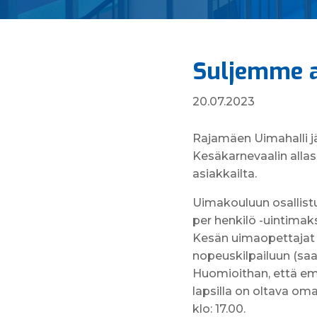
Suljemme al
20.07.2023
Rajamäen Uimahalli jä
Kesäkarnevaalin allas
asiakkailta.
Uimakouluun osallist
per henkilö -uintimaks
Kesän uimaopettajat o
nopeuskilpailuun (saa
Huomioithan, että em
lapsilla on oltava oma
klo: 17.00.