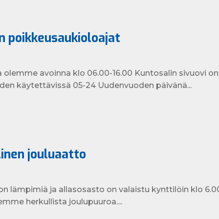
 poikkeusaukioloajat
lemme avoinna klo 06.00-16.00 Kuntosalin sivuovi on s
den käytettävissä 05-24 Uudenvuoden päivänä...
inen jouluaatto
n lämpimiä ja allasosasto on valaistu kynttilöin klo 6.0
mme herkullista joulupuuroa....