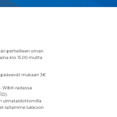
idän perheilleen oman
ina klo 15.00 muilta
et pääsevät mukaan 3€
. Wibit-radassa
).
n uimataidottomilla
ovet laitamme lukkoon