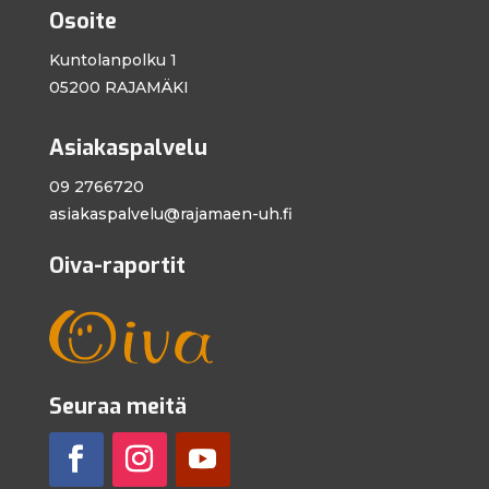
Osoite
Kuntolanpolku 1
05200 RAJAMÄKI
Asiakaspalvelu
09 2766720
asiakaspalvelu@
rajamaen-uh.fi
Oiva-raportit
Seuraa meitä