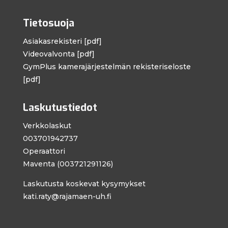
Tietosuoja
Asiakasrekisteri [pdf]
Videovalvonta [pdf]
GymPlus kamera­järjestelmän rekisteri­seloste
[pdf]
Laskutustiedot
Verkkolaskut
003701942737
Operaattori
Maventa (003721291126)
Laskutusta koskevat kysymykset
kati.raty@rajamaen-uh.fi