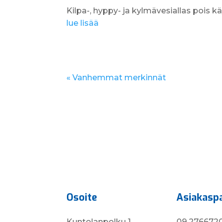
Kilpa-, hyppy- ja kylmävesiallas pois k
lue lisää
« Vanhemmat merkinnät
Osoite
Asiakasp
Kuntolanpolku 1
09 276672