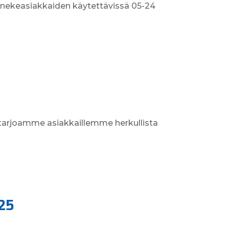
nnekeasiakkaiden käytettävissä 05-24
a tarjoamme asiakkaillemme herkullista
025