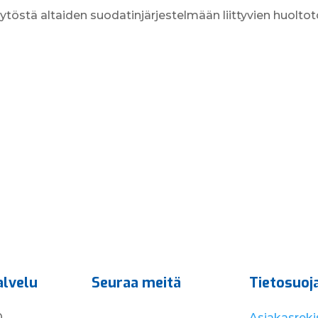
äytöstä altaiden suodatinjärjestelmään liittyvien huoltot
alvelu
Seuraa meitä
Tietosuoj
0
Asiakasrekis