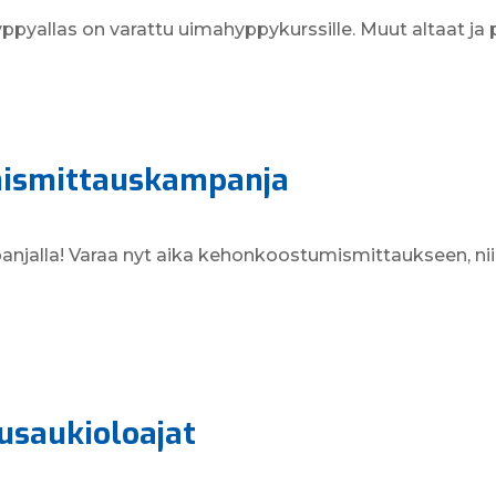
00 Hyppyallas on varattu uimahyppykurssille. Muut altaat j
ismittauskampanja
anjalla! Varaa nyt aika kehonkoostumismittaukseen, ni
usaukioloajat