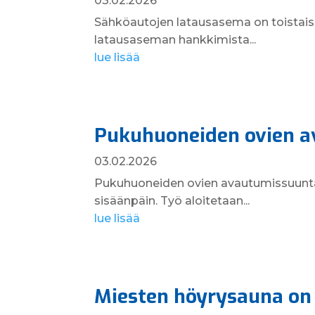
03.02.2026
Sähköautojen latausasema on toistaise
latausaseman hankkimista...
lue lisää
Pukuhuoneiden ovien a
03.02.2026
Pukuhuoneiden ovien avautumissuuntaa
sisäänpäin. Työ aloitetaan...
lue lisää
Miesten höyrysauna on 