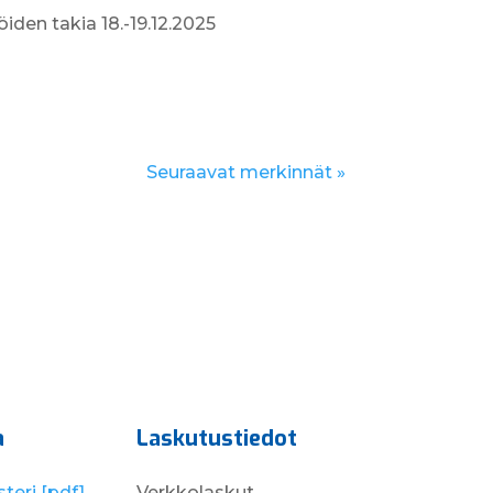
öiden takia 18.-19.12.2025
Seuraavat merkinnät »
a
Laskutustiedot
teri [pdf]
Verkkolaskut