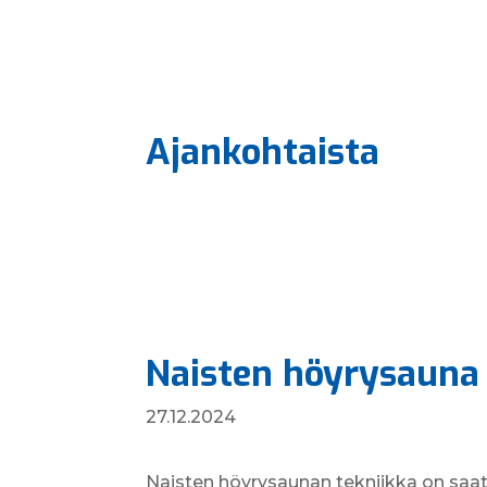
Ajan­kohtaista
Naisten höyrysauna 
27.12.2024
Naisten höyrysaunan tekniikka on saat