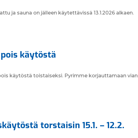
ttu ja sauna on jälleen käytettävissä 13.1.2026 alkaen.
pois käytöstä
 pois käytöstä toistaiseksi. Pyrimme korjauttamaan vi
äytöstä torstaisin 15.1. – 12.2.