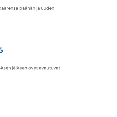
nkaarensa päähän ja uuden
6
oksen jälkeen ovet avautuvat