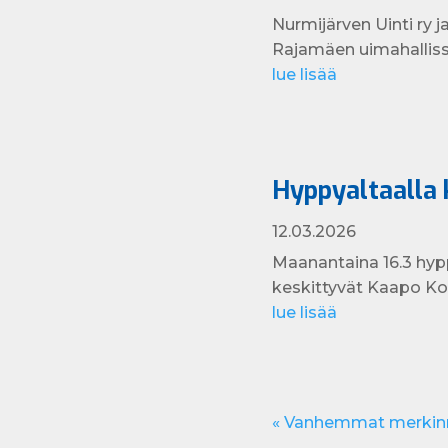
Nurmijärven Uinti ry 
Rajamäen uimahallissa
lue lisää
Hyppyaltaalla k
12.03.2026
Maanantaina 16.3 hypp
keskittyvät Kaapo Kos
lue lisää
« Vanhemmat merkin