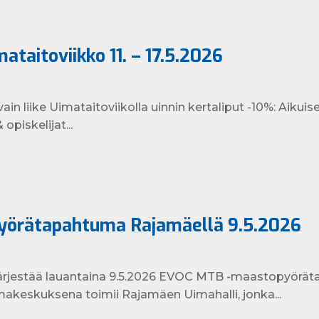
ataitoviikko 11. – 17.5.2026
 vain liike Uimataitoviikolla uinnin kertaliput -10%: Aikui
opiskelijat...
örätapahtuma Rajamäellä 9.5.2026
ärjestää lauantaina 9.5.2026 EVOC MTB -maastopyörä
akeskuksena toimii Rajamäen Uimahalli, jonka...