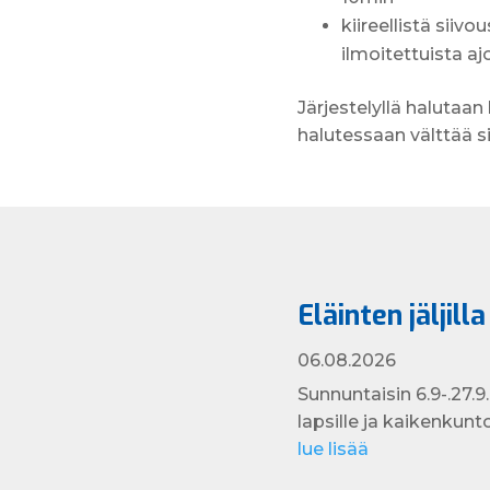
kiireellistä siiv
ilmoitettuista aj
Järjestelyllä halutaa
halutessaan välttää s
Eläinten jäljill
06.08.2026
Sunnuntaisin 6.9-.27.9.
lapsille ja kaikenkuntois
lue lisää