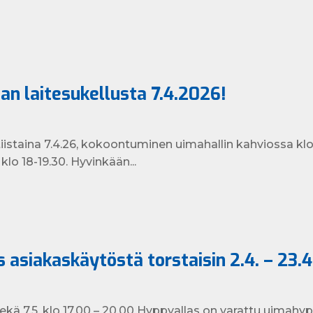
an laitesukellusta 7.4.2026!
tiistaina 7.4.26, kokoontuminen uimahallin kahviossa kl
 klo 18-19.30. Hyvinkään...
 asiakaskäytöstä torstaisin 2.4. – 23.4.
. sekä 7.5. klo 17.00 – 20.00 Hyppyallas on varattu uimahy