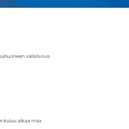
suhuoneen välisiivous
än kuluu aikaa max