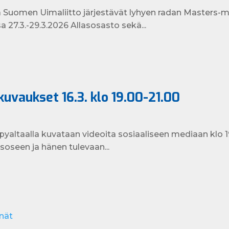
ja Suomen Uimaliitto järjestävät lyhyen radan Masters-
 27.3.-29.3.2026 Allasosasto sekä...
uvaukset 16.3. klo 19.00-21.00
yaltaalla kuvataan videoita sosiaaliseen mediaan klo 
oseen ja hänen tulevaan...
nät