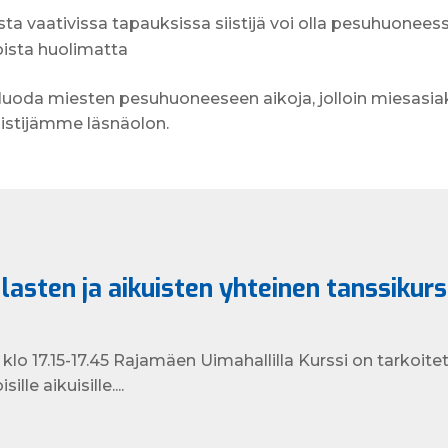
ousta vaativissa tapauksissa siistijä voi olla pesuhuone
oista huolimatta
n luoda miesten pesuhuoneeseen aikoja, jolloin miesasia
iistijämme läsnäolon.
a lasten ja aikuisten yhteinen tanssikurs
 klo 17.15-17.45 Rajamäen Uimahallilla Kurssi on tarkoitet
ille aikuisille....