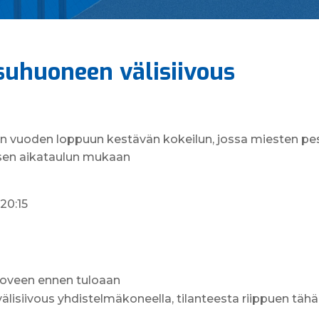
suhuoneen välisiivous
en vuoden loppuun kestävän kokeilun, jossa miesten pe
isen aikataulun mukaan
/ 20:15
a oveen ennen tuloaan
lisiivous yhdistelmäkoneella, tilanteesta riippuen täh