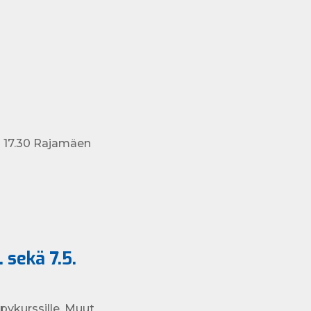
o 17.30 Rajamäen
 sekä 7.5.
ppykurssille. Muut