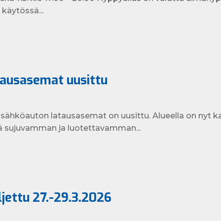
 käytössä...
tausasemat uusittu
sähköauton latausasemat on uusittu. Alueella on nyt k
stä sujuvamman ja luotettavamman...
ljettu 27.-29.3.2026