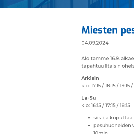
Miesten pe
04.09.2024
Aloitamme 16.9. alka
tapahtuu iltaisin ohe
Arkisin
klo: 17.15 / 18:15 / 19:15 
La-Su
klo: 16:15 / 17:15 / 18:15
siistijä koputta
pesuhuoneiden vä
10min