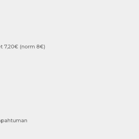
set 7,20€ (norm 8€)
tapahtuman