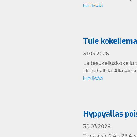
lue lisää
Tule kokeilema
31.03.2026
Laitesukelluskokeilu 
Uimahallilla. Allasaika
lue lisää
Hyppyallas pois
30.03.2026
Torstaisin 2.4. - 23.4