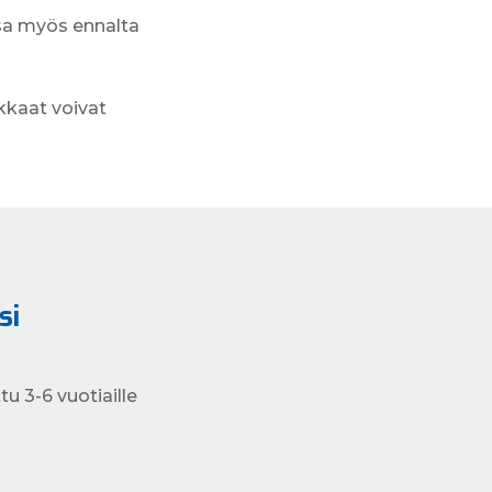
essa myös ennalta
kkaat voivat
si
tu 3-6 vuotiaille