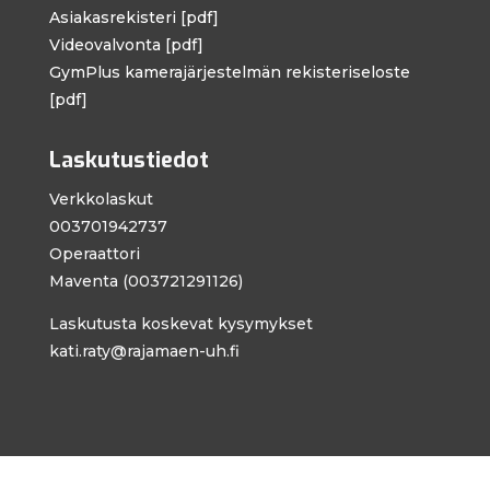
Asiakasrekisteri [pdf]
Videovalvonta [pdf]
GymPlus kamera­järjestelmän rekisteri­seloste
[pdf]
Laskutustiedot
Verkkolaskut
003701942737
Operaattori
Maventa (003721291126)
Laskutusta koskevat kysymykset
kati.raty@rajamaen-uh.fi