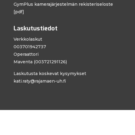
GymPlus kamera­järjestelmän rekisteri­seloste
[pdf]
Laskutustiedot
Verkkolaskut
003701942737
Operaattori
Maventa (003721291126)
Laskutusta koskevat kysymykset
kati.raty@rajamaen-uh.fi