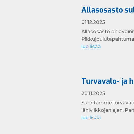
Allasosasto sul
01.12.2025
Allasosasto on avoinna
Pikkujoulutapahtuma 
lue lisää
Turvavalo- ja 
20.11.2025
Suoritamme turvavalo
lähiviikkojen ajan. Pa
lue lisää