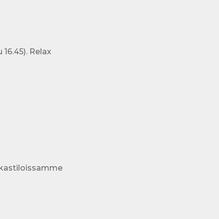
 16.45). Relax
akastiloissamme