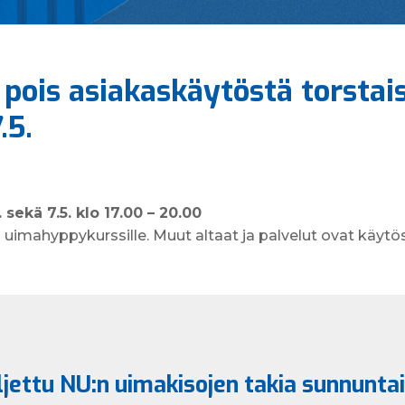
pois asiakaskäytöstä torstais
.5.
. sekä 7.5. klo 17.00 – 20.00
 uimahyppykurssille. Muut altaat ja palvelut ovat käytö
jettu NU:n uimakisojen takia sunnuntai