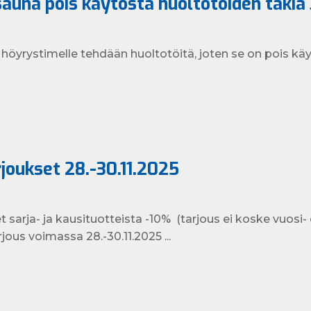
auna pois käytöstä huoltotöiden takia 
öyrystimelle tehdään huoltotöitä, joten se on pois käytö
joukset 28.-30.11.2025
sarja- ja kausituotteista -10% (tarjous ei koske vuosi- 
jous voimassa 28.-30.11.2025 ...