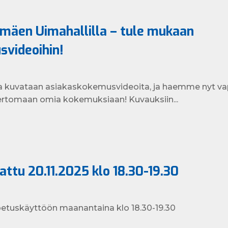
mäen Uimahallilla – tule mukaan
videoihin!
a kuvataan asiakaskokemusvideoita, ja haemme nyt va
rtomaan omia kokemuksiaan! Kuvauksiin...
ttu 20.11.2025 klo 18.30-19.30
petuskäyttöön maanantaina klo 18.30-19.30